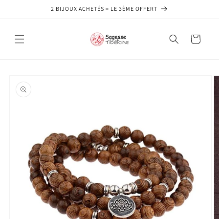
et
2 BIJOUX ACHETÉS = LE 3ÈME OFFERT
passer
au
contenu
Panier
Passer aux
informations
produits