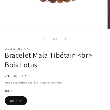
Ouvrir
O
le
le
média
m
de
1
/
2
1
2
dans
d
SAGESSE TIBÉTAINE
une
u
Bracelet Mala Tibétain <br>
fenêtre
f
modale
m
Bois Lotus
Prix
28,00€ EUR
habituel
Frais d'expédition
calculés à l'étape de paiement.
Taille
Unique