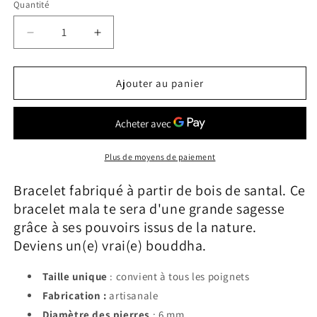
Quantité
Réduire
Augmenter
la
la
quantité
quantité
de
de
Ajouter au panier
Bracelet
Bracelet
Mala
Mala
Tibétain
Tibétain
&lt;br&gt;
&lt;br&gt;
Bois
Bois
Plus de moyens de paiement
Lotus
Lotus
Bracelet fabriqué à partir de bois de santal. Ce
bracelet mala te sera d'une grande sagesse
grâce à ses pouvoirs issus de la nature.
Deviens un(e) vrai(e) bouddha.
Taille unique
: convient à tous les poignets
Fabrication :
artisanale
Diamètre des pierres
: 6 mm