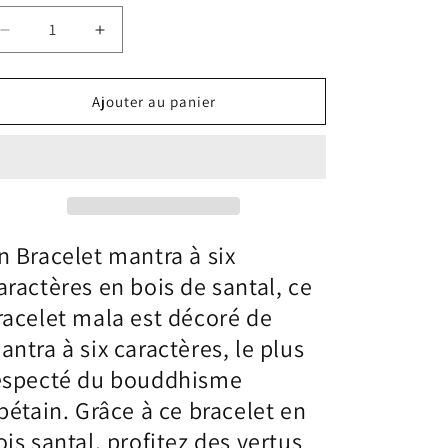
Réduire
Augmenter
la
la
quantité
quantité
de
de
Ajouter au panier
Bracelet
Bracelet
Six
Six
Caractères
Caractères
Mantra
Mantra
Bois
Bois
Santal
Santal
n Bracelet mantra à six
aractères en bois de santal, ce
racelet mala est décoré de
antra à six caractères,
le plus
especté du bouddhisme
ibétain
. Grâce à ce bracelet en
ois santal, profitez des vertus