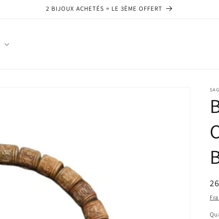
2 BIJOUX ACHETÉS = LE 3ÈME OFFERT
SAG
B
C
B
Pr
2
ha
Fra
Qua