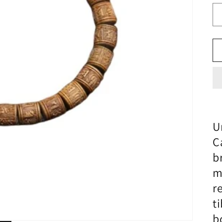
U
C
b
m
r
t
b