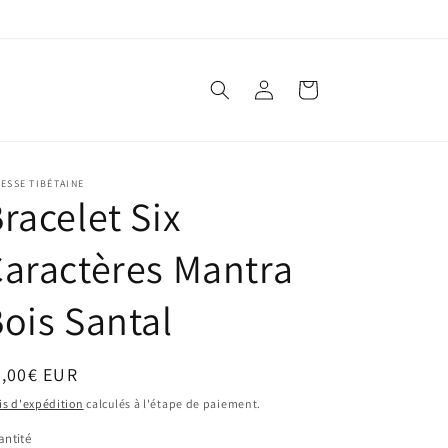
Connexion
Panier
ESSE TIBÉTAINE
racelet Six
aractères Mantra
ois Santal
ix
6,00€ EUR
bituel
is d'expédition
calculés à l'étape de paiement.
ntité