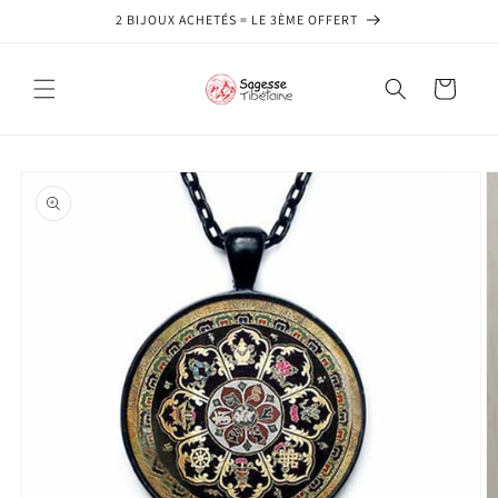
et
2 BIJOUX ACHETÉS = LE 3ÈME OFFERT
passer
au
contenu
Panier
Passer aux
informations
produits