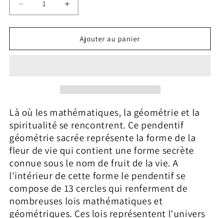
Réduire
Augmenter
la
la
quantité
quantité
de
de
Ajouter au panier
Pendentif
Pendentif
Geometrie
Geometrie
Sacree
Sacree
Là où les mathématiques, la géométrie et la
spiritualité se rencontrent. Ce pendentif
géométrie sacrée représente la forme de la
fleur de vie qui contient une forme secrète
connue sous le nom de fruit de la vie. A
l'intérieur de cette forme le pendentif se
compose de 13 cercles qui renferment de
nombreuses lois mathématiques et
géométriques. Ces lois représentent l'univers